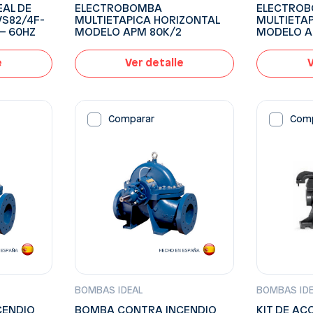
EAL DE
ELECTROBOMBA
ELECTRO
VS82/4F-
MULTIETAPICA HORIZONTAL
MULTIETA
 – 60HZ
MODELO APM 80K/2
MODELO A
e
Ver detalle
V
Comparar
Com
BOMBAS IDEAL
BOMBAS ID
CENDIO
BOMBA CONTRA INCENDIO
KIT DE A