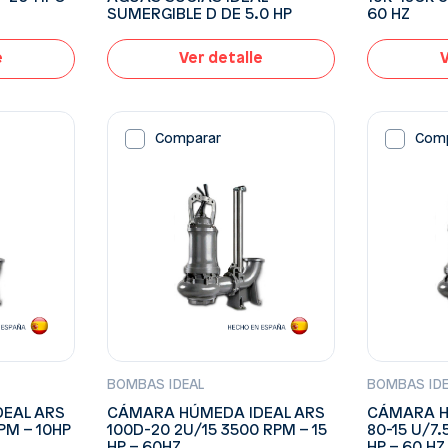
SUMERGIBLE D DE 5.0 HP
60 HZ
e
Ver detalle
V
Comparar
Com
BOMBAS IDEAL
BOMBAS ID
EAL ARS
CÁMARA HÚMEDA IDEAL ARS
CÁMARA H
PM – 10HP
100D-20 2U/15 3500 RPM – 15
80-15 U/7.
HP – 60HZ
HP – 60 HZ