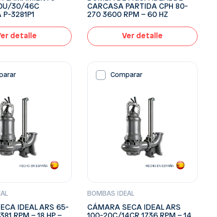
30U/30/46C
CARCASA PARTIDA CPH 80-
P-3281P1
270 3600 RPM – 60 HZ
er detalle
Ver detalle
parar
Comparar
EAL
BOMBAS IDEAL
CA IDEAL ARS 65-
CÁMARA SECA IDEAL ARS
381 RPM – 18 HP –
100-20C/14CR 1736 RPM – 14