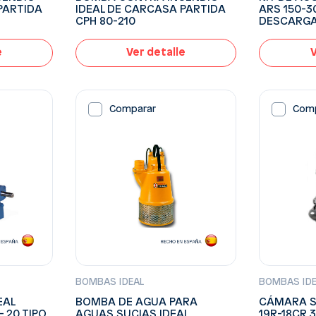
PARTIDA
IDEAL DE CARCASA PARTIDA
ARS 150-
CPH 80-210
DESCARGA 
e
Ver detalle
V
Comparar
Com
BOMBAS IDEAL
BOMBAS ID
EAL
BOMBA DE AGUA PARA
CÁMARA SE
– 20 TIPO
AGUAS SUCIAS IDEAL
19R-18CR 3