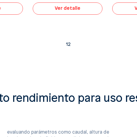
e
Ver detalle
V
1
2
o rendimiento para uso resi
evaluando parámetros como caudal, altura de