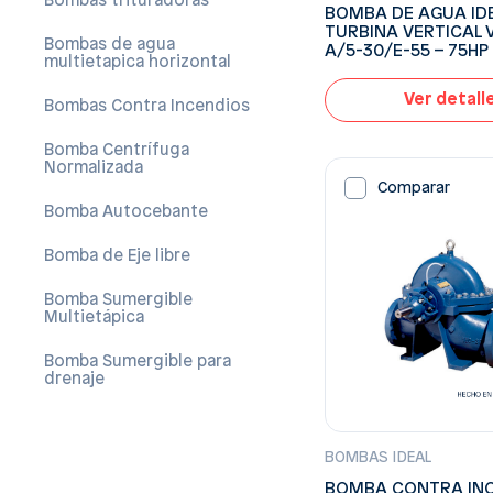
Bombas trituradoras
BOMBA DE AGUA ID
TURBINA VERTICAL 
Bombas de agua
A/5-30/E-55 – 75HP
multietapica horizontal
Ver detall
Bombas Contra Incendios
Bomba Centrífuga
Normalizada
Comparar
Bomba Autocebante
Bomba de Eje libre
Bomba Sumergible
Multietápica
Bomba Sumergible para
drenaje
BOMBAS IDEAL
BOMBA CONTRA IN