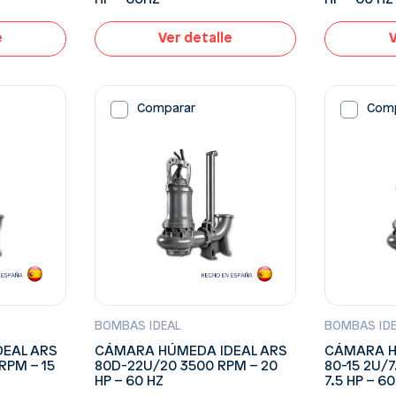
e
Ver detalle
V
Comparar
Com
BOMBAS IDEAL
BOMBAS ID
EAL ARS
CÁMARA HÚMEDA IDEAL ARS
CÁMARA H
RPM – 15
80D-22U/20 3500 RPM – 20
80-15 2U/
HP – 60 HZ
7.5 HP – 6