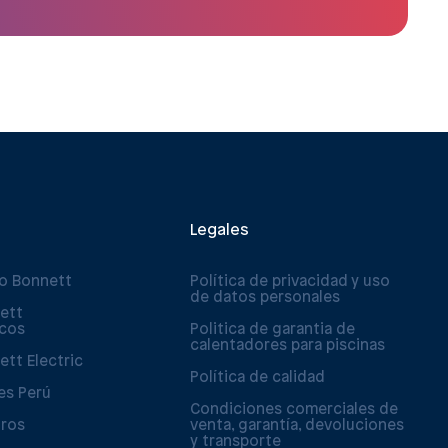
Legales
po Bonnett
Política de privacidad y uso
de datos personales
ett
icos
Politica de garantia de
calentadores para piscinas
ett Electric
Política de calidad
es Perú
Condiciones comerciales de
tros
venta, garantía, devoluciones
y transporte