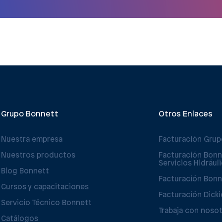
Grupo Bonnett
Otros Enlaces
Nuestra empresa
Facturación Gru
Nuestros productos
Facturación Bonn
Servicios Hidrául
Blog Bonnett
Facturación Bonn
Cursos y capacitaciones
Facturación Dicki
Servicio Técnico Bonnett
Trabaja con noso
Catálogos