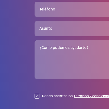
Teléfono
Asunto
¿Cómo podemos ayudarte?
Debes aceptar los
términos y condicion