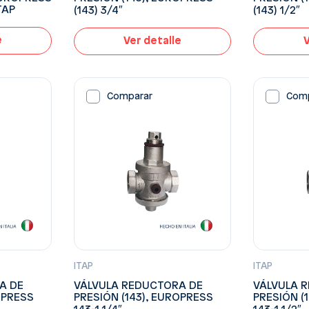
ITAP
(143) 3/4″
(143) 1/2″
e
Ver detalle
V
Comparar
Com
ITAP
ITAP
A DE
VÁLVULA REDUCTORA DE
VÁLVULA 
OPRESS
PRESIÓN (143), EUROPRESS
PRESIÓN (