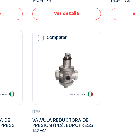
143-1 1/4″
143-1 1/2″
e
Ver detalle
V
Comparar
ITAP
A DE
VÁLVULA REDUCTORA DE
OPRESS
PRESIÓN (143), EUROPRESS
143-4″