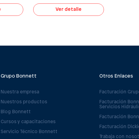
e
Ver detalle
Grupo Bonnett
Otros Enlaces
Nuestra empresa
Facturación Gru
Nuestros productos
Facturación Bonn
Servicios Hidrául
Blog Bonnett
Facturación Bonn
Cursos y capacitaciones
Facturación Dicki
Servicio Técnico Bonnett
Trabaja con noso