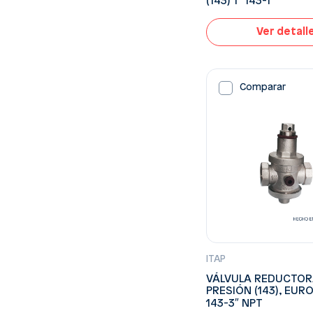
(143) 1″ 143-1″
Ver detall
Comparar
ITAP
VÁLVULA REDUCTOR
PRESIÓN (143), EUR
143-3″ NPT