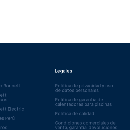
Legales
po Bonnett
Política de privacidad y uso
de datos personales
ett
icos
Politica de garantia de
calentadores para piscinas
ett Electric
Política de calidad
es Perú
Condiciones comerciales de
tros
venta, garantía, devoluciones