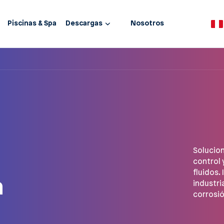
Piscinas & Spa
Descargas
Nosotros
Solucio
control 
fluidos.
a
industria
corrosió