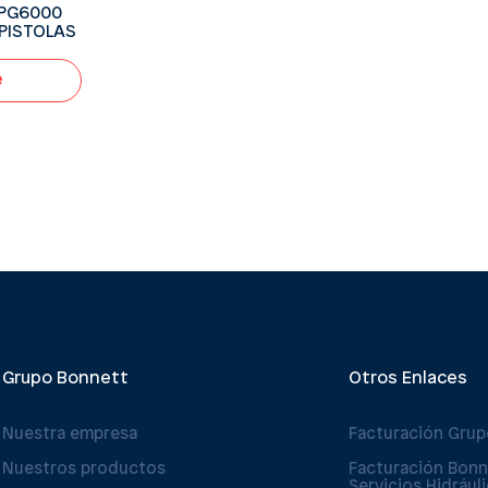
LPG6000
PISTOLAS
e
Grupo Bonnett
Otros Enlaces
Nuestra empresa
Facturación Gru
Nuestros productos
Facturación Bonn
Servicios Hidrául