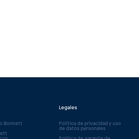
Legales
po Bonnett
Política de privacidad y uso
de datos personales
ett
icos
Politica de garantia de