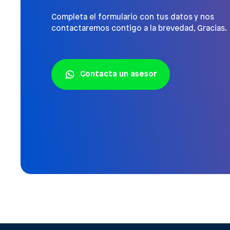
Completa el formulario con tus datos y nos
contactaremos contigo a la brevedad, Gracias.
Contacta un asesor