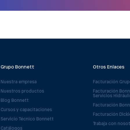
Grupo Bonnett
Otros Enlaces
Nuestra empresa
Facturación Gru
Nuestros productos
Facturación Bonn
Servicios Hidrául
Blog Bonnett
Facturación Bonn
Cursos y capacitaciones
Facturación Dicki
Servicio Técnico Bonnett
Trabaja con noso
Catálogos