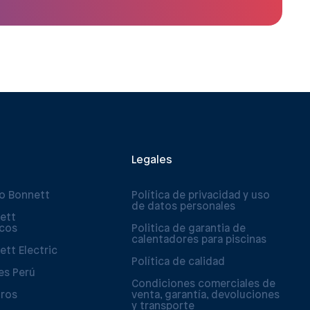
Legales
po Bonnett
Política de privacidad y uso
de datos personales
ett
icos
Politica de garantia de
calentadores para piscinas
ett Electric
Política de calidad
es Perú
Condiciones comerciales de
tros
venta, garantía, devoluciones
y transporte