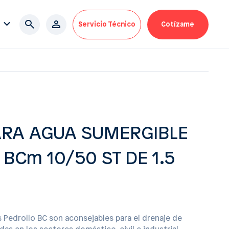
Servicio Técnico
Cotízame
RA AGUA SUMERGIBLE
BCm 10/50 ST DE 1.5
 Pedrollo BC son aconsejables para el drenaje de