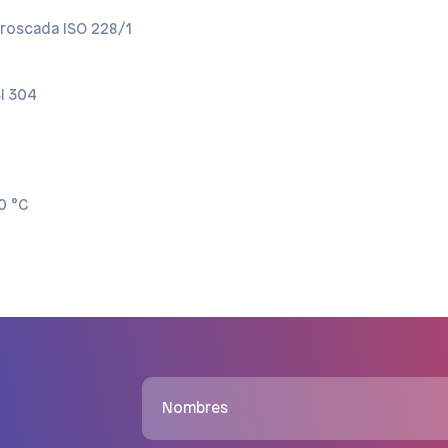
roscada ISO 228/1
I 304
0 °C
Nombres