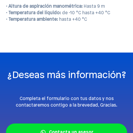
•
Altura de aspiración manométrica:
Hasta 9 m
•
Temperatura del líquido:
de -10 °C hasta +40 °C
•
Temperatura ambiente:
hasta +40 °C
¿Deseas más información?
Completa el formulario con tus datos y nos
contactaremos contigo a la brevedad, Gracias.
Contacta un asesor