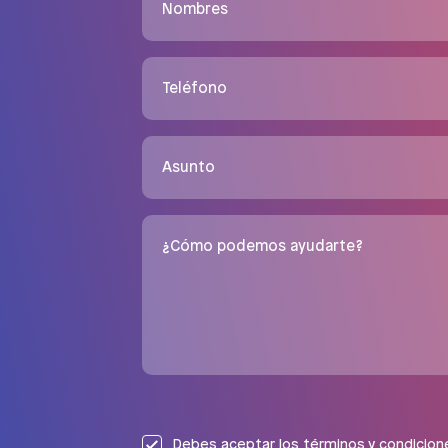
Nombres
Teléfono
Asunto
¿Cómo podemos ayudarte?
Debes aceptar los
términos y condicion