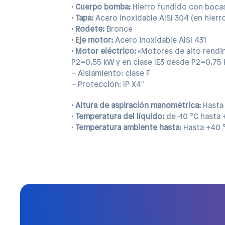
•
Cuerpo bomba:
Hierro fundido con bocas
•
Tapa:
Acero inoxidable AISI 304 (en hierr
•
Rodete:
Bronce
•
Eje motor:
Acero inoxidable AISI 431
•
Motor eléctrico:
«Motores de alto rendim
P2=0.55 kW y en clase IE3 desde P2=0.75 
– Aislamiento: clase F
– Protección: IP X4″
•
Altura de aspiración manométrica:
Hasta
•
Temperatura del líquido:
de -10 °C hasta 
•
Temperatura ambiente hasta:
Hasta +40 