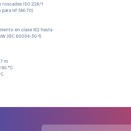
 roscadas ISO 228/1
o para HF 5M-70)
iento en clase IE2 hasta
kW (IEC 60034-30-1)
 7 m
+90 °C
°C