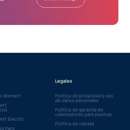
Legales
po Bonnett
Política de privacidad y uso
de datos personales
ett
icos
Politica de garantia de
calentadores para piscinas
ett Electric
Política de calidad
es Perú