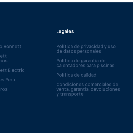
Legales
po Bonnett
Política de privacidad y uso
de datos personales
ett
icos
Politica de garantia de
calentadores para piscinas
ett Electric
Política de calidad
es Perú
Condiciones comerciales de
tros
venta, garantía, devoluciones
y transporte