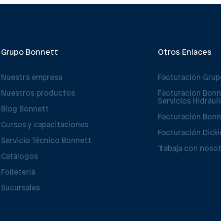
Grupo Bonnett
Otros Enlaces
Nuestra empresa
Facturación Gru
Nuestros productos
Facturación Bonn
Servicios Hidrául
Blog Bonnett
Facturación Bonn
Cursos y capacitaciones
Facturación Dicki
Servicio Técnico Bonnett
Trabaja con noso
Catálogos
Folletería
Sucursales