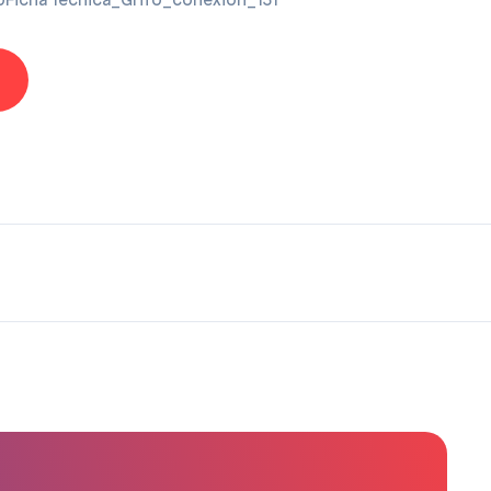
loFicha Técnica_Grifo_conexión_131