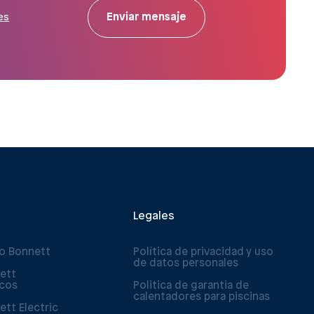
Enviar mensaje
es
Legales
po Bonnett
Política de privacidad y uso
de datos personales
ett
icos
Politica de garantia de
calentadores para piscinas
ett Electric