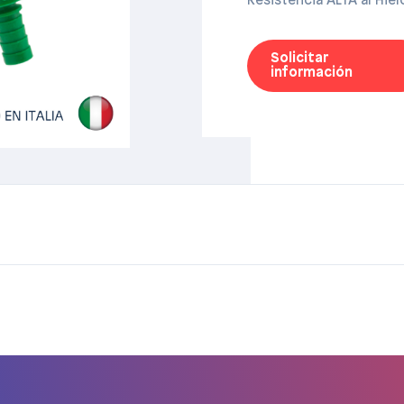
Resistencia ALTA al Hie
Solicitar
información