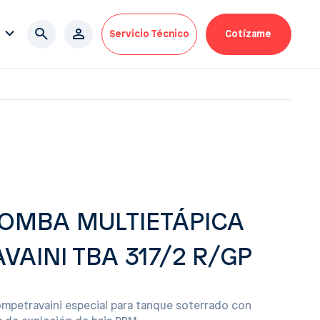
Servicio Técnico
Cotízame
OMBA MULTIETÁPICA
AINI TBA 317/2 R/GP
mpetravaini especial para tanque soterrado con