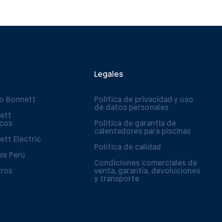
Legales
po Bonnett
Política de privacidad y uso
de datos personales
ett
icos
Politica de garantia de
calentadores para piscinas
ett Electric
Política de calidad
es Perú
Condiciones comerciales de
tros
venta, garantía, devoluciones
y transporte