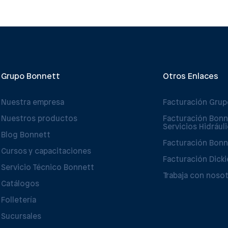
Grupo Bonnett
Otros Enlaces
Nuestra empresa
Facturación Gru
Nuestros productos
Facturación Bonn
Servicios Hidrául
Blog Bonnett
Facturación Bonn
Cursos y capacitaciones
Facturación Dicki
Servicio Técnico Bonnett
Trabaja con noso
Catálogos
Folletería
Sucursales