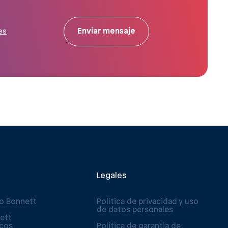
Enviar mensaje
es
Legales
po Bonnett
Política de privacidad y uso
de datos personales
ett
icos
Politica de garantia de