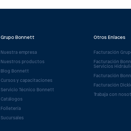
Grupo Bonnett
Otros Enlaces
Nuestra empresa
Facturación Gru
Nuestros productos
Facturación Bonn
Servicios Hidrául
Blog Bonnett
Facturación Bonn
Cursos y capacitaciones
Facturación Dicki
Servicio Técnico Bonnett
Trabaja con noso
Catálogos
Folletería
Sucursales