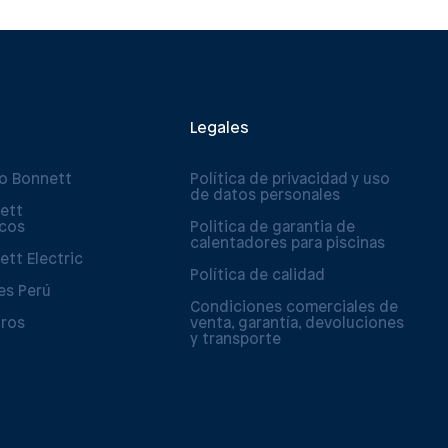
Legales
po Bonnett
Política de privacidad y uso
de datos personales
ett
icos
Politica de garantia de
calentadores para piscinas
ett Electric
Política de calidad
es Perú
Condiciones comerciales de
tros
venta, garantía, devoluciones
y transporte