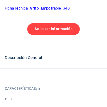
Ficha Técnica_Grifo_Empotrable_340
Solicitar información
Descripción General
CARACTERÍSTICAS: n
n